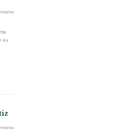
ntarios
rte
e su
tiz
ntarios