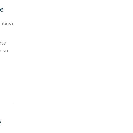
e
ntarios
rte
e su
é