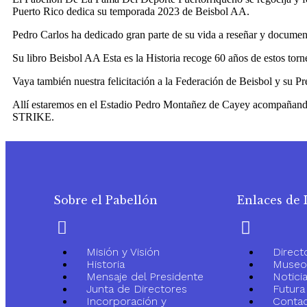
Puerto Rico dedica su temporada 2023 de Beisbol AA.
Pedro Carlos ha dedicado gran parte de su vida a reseñar y documenta
Su libro Beisbol AA Esta es la Historia recoge 60 años de estos torn
Vaya también nuestra felicitación a la Federación de Beisbol y su Pr
Allí estaremos en el Estadio Pedro Montañez de Cayey acompañando
STRIKE.
Sobre el Pabellón
Enlaces de 
Misión y Visión
Direct
Historia
Museo-
Mensaje del Presidente
Notici
Junta de Directores
Futura 
Incorporación y
Conta