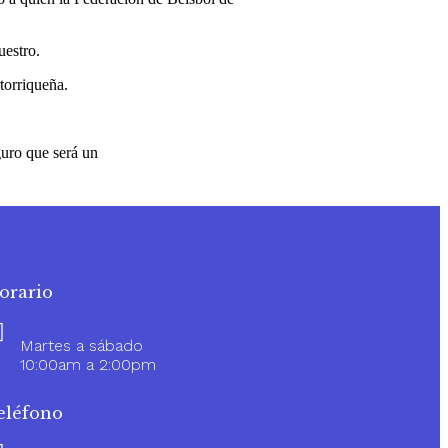
uestro.
torriqueña.
uro que será un
orario
Martes a sábado
10:00am a 2:00pm
eléfono