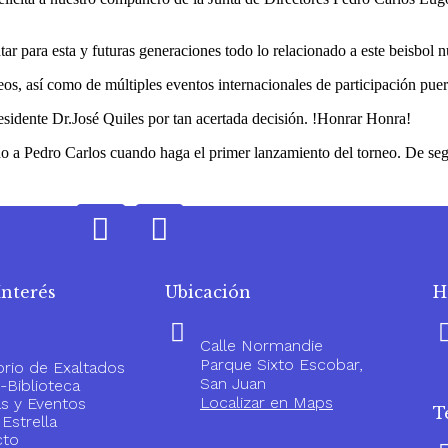
r para esta y futuras generaciones todo lo relacionado a este beisbol n
eos, así como de múltiples eventos internacionales de participación puer
esidente Dr.José Quiles por tan acertada decisión. !Honrar Honra!
 a Pedro Carlos cuando haga el primer lanzamiento del torneo. De seg
Interés
Ubicación
H
Calle Normandie
Parque Sixto Escobar,
orio de Exaltados
San Juan
Biblioteca
Localizar en Maps
as y Eventos
T
Estrella
cto