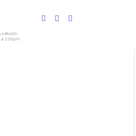
a sábado
 a 2:00pm