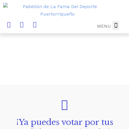
MENU
DIRECTORIO
MUSEO-B
NOTICIAS Y
FUTURA 
DONA AHO
¡Ya puedes votar por tus