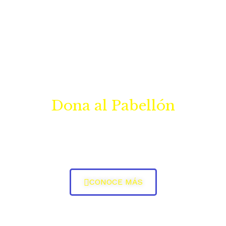
Dona al Pabellón
Cada aportación respalda directamente nuestra 
operación, actividades, mantenimiento de la planta 
física y nuestra oferta de servicios a la comunidad. 
CONOCE MÁS