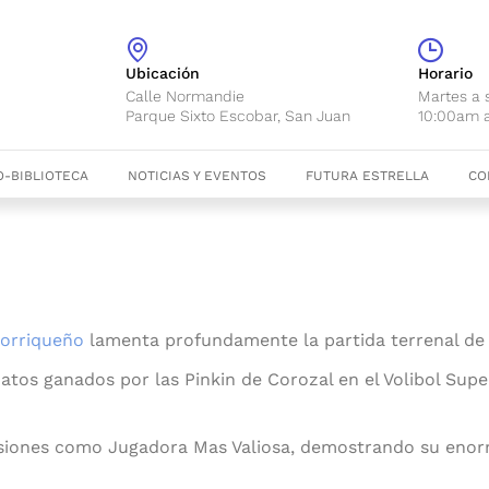
Ubicación
Horario
Calle Normandie
Martes a
Parque Sixto Escobar, San Juan
10:00am 
-BIBLIOTECA
NOTICIAS Y EVENTOS
FUTURA ESTRELLA
CO
torriqueño
lamenta profundamente la partida terrenal de l
natos ganados por las Pinkin de Corozal en el Volibol Sup
siones como Jugadora Mas Valiosa, demostrando su enor