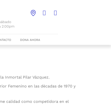
 sábado
a 2:00pm
NTACTO
DONA AHORA
a Inmortal Pilar Vàzquez.
erior Femenino en las dècadas de 1970 y
me calidad como competidora en el