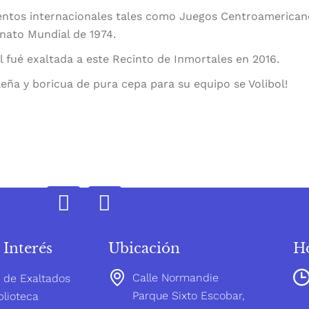
entos internacionales tales como Juegos Centroamericano
ato Mundial de 1974.
l fué exaltada a este Recinto de Inmortales en 2016.
eña y boricua de pura cepa para su equipo se Volibol!
 Interés
Ubicación
Ho
Calle Normandie
o de Exaltados
Parque Sixto Escobar,
lioteca