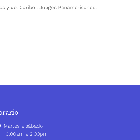
s y del Caribe , Juegos Panamericanos,
rario
Martes a sábado
10:00am a 2:00pm