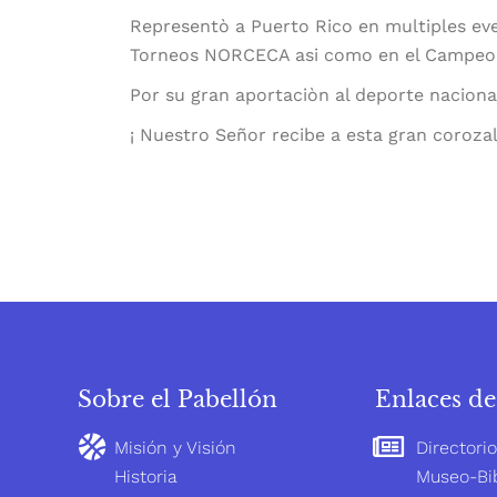
Representò a Puerto Rico en multiples ev
Torneos NORCECA asi como en el Campeon
Por su gran aportaciòn al deporte naciona
¡ Nuestro Señor recibe a esta gran corozal
Sobre el Pabellón
Enlaces de
Misión y Visión
Directori
Historia
Museo-Bib