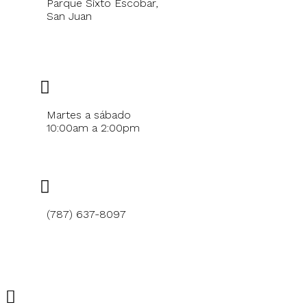
Parque Sixto Escobar,
San Juan
Localizar en Maps
Horario
Martes a sábado
10:00am a 2:00pm
Teléfono
(787) 637-8097
Sobre el Pabellón