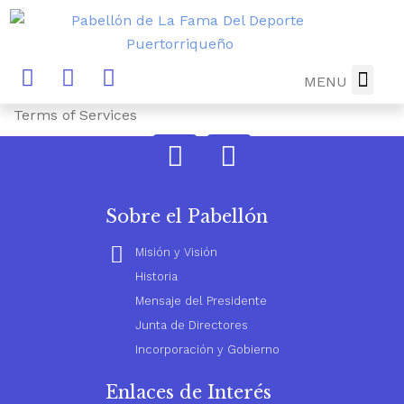
MENU
DIRECTORIO
MUSEO-B
NOTICIAS Y
FUTURA 
DONA AHO
Terms of Services
Sobre el Pabellón
Misión y Visión
Historia
Mensaje del Presidente
Junta de Directores
Incorporación y Gobierno
Enlaces de Interés