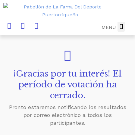
MENU
DIRECTORIO
MUSEO-B
NOTICIAS Y
FUTURA 
DONA AHO
¡Gracias por tu interés! El
período de votación ha
cerrado.
Pronto estaremos notificando los resultados
por correo electrónico a todos los
participantes.