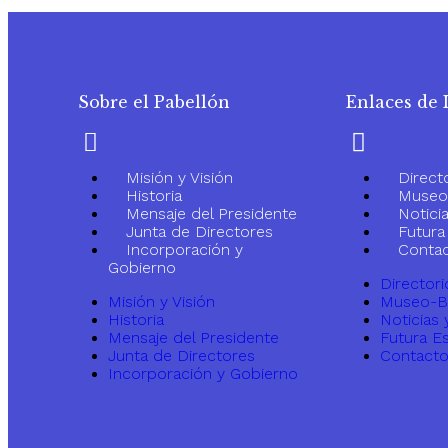
Sobre el Pabellón
Enlaces de 
Misión y Visión
Direct
Historia
Museo-
Mensaje del Presidente
Notici
Junta de Directores
Futura 
Incorporación y
Conta
Gobierno
Directori
Misión y Visión
Museo-Bi
Historia
Noticias 
Mensaje del Presidente
Futura Es
Junta de Directores
Contact
Incorporación y Gobierno