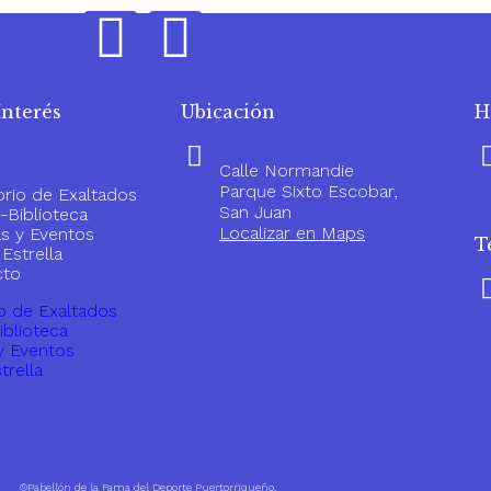
Interés
Ubicación
H
Calle Normandie
Parque Sixto Escobar,
orio de Exaltados
San Juan
Biblioteca
Localizar en Maps
as y Eventos
T
Estrella
cto
o de Exaltados
blioteca
y Eventos
trella
o
©Pabellón de la Fama del Deporte Puertorriqueño.