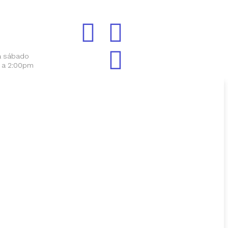
a sábado
 a 2:00pm